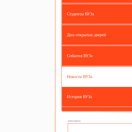
Студенты ВУЗа
Дни открытых дверей
События ВУЗа
Новости ВУЗа
История ВУЗа
реклама