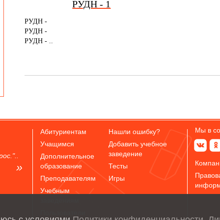
РУДН - 1
РУДН -
РУДН -
РУДН - ..
Мы в с
Абитуриентам
Нашли ошибку?
Учащимся
Добавить учебное
заведение
ос."..
Дополнительное
Компан
образование
Тесты
Правов
Преподавателям
Игры
инфор
Учебным
заведениям
Пользователи
аюсь с условиями
Политики конфиденциальности
,
Ли