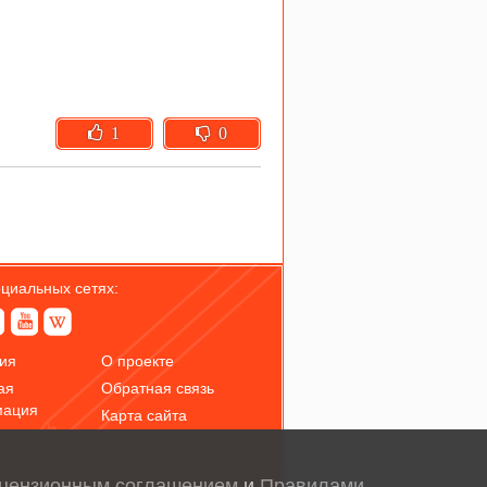
1
0
оциальных сетях:
ия
О проекте
ая
Обратная связь
мация
Карта сайта
цензионным соглашением
и
Правилами