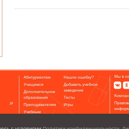
Мы в с
Абитуриентам
Нашли ошибку?
Учащимся
Добавить учебное
заведение
Дополнительное
Компан
образование
Тесты
Правов
Преподавателям
Игры
инфор
Учебным
заведениям
Пользователи
аюсь с условиями
Политики конфиденциальности
,
Ли