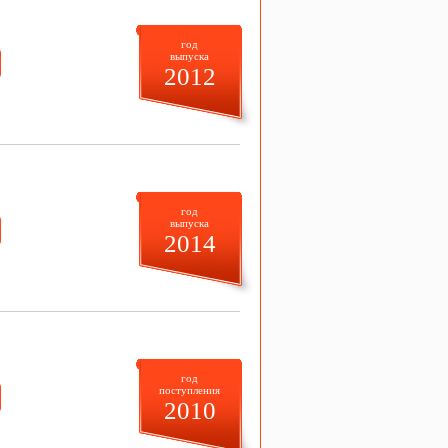
год
выпуска
2012
год
выпуска
2014
год
поступления
2010