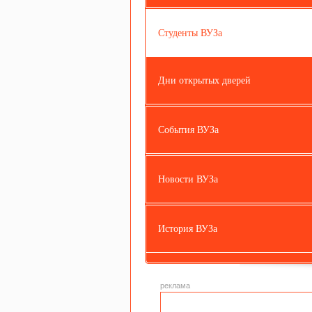
Студенты ВУЗа
Дни открытых дверей
События ВУЗа
Новости ВУЗа
История ВУЗа
реклама