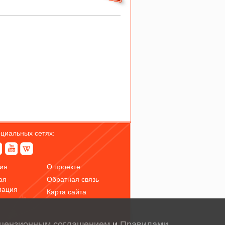
оциальных сетях:
ия
О проекте
ая
Обратная связь
мация
Карта сайта
цензионным соглашением
и
Правилами