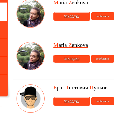
M
aria
Z
enkova
закладки
сообщение
M
aria
Z
enkova
закладки
сообщение
Б
рат
Т
естович
П
упков
закладки
сообщение