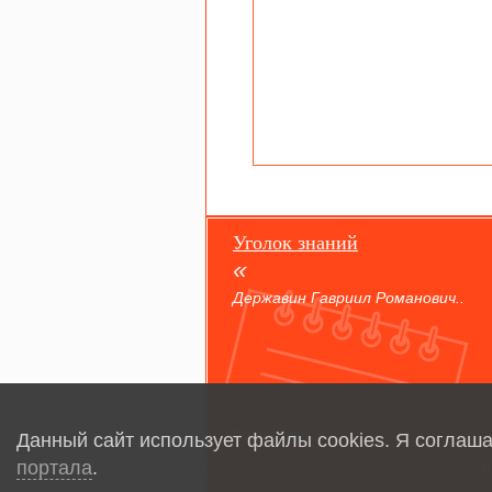
Уголок знаний
Державин Гавриил Романович..
Полководец
Данный сайт использует файлы cookies. Я соглаш
портала
.
о