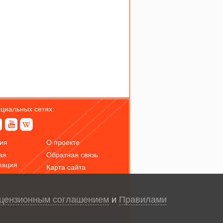
оциальных сетях:
ия
О проекте
ая
Обратная связь
мация
Карта сайта
цензионным соглашением
и
Правилами