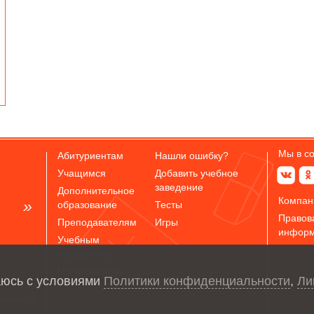
Мы в с
Абитуриентам
Нашли ошибку?
Учащимся
Добавить учебное
заведение
Дополнительное
Компан
образование
Тесты
Правов
Преподавателям
Игры
инфор
Учебным
заведениям
Пользователи
аюсь с условиями
Политики конфиденциальности
,
Ли
бновить