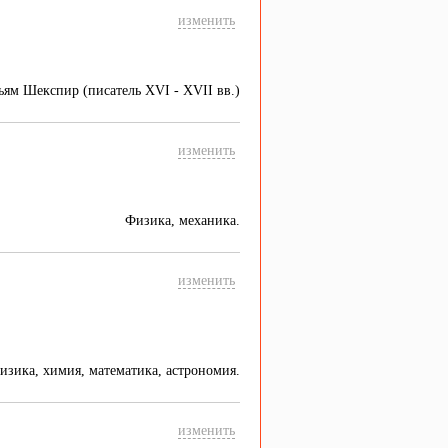
изменить
ьям Шекспир (писатель XVI - XVII вв.)
изменить
Физика, механика.
изменить
изика, химия, математика, астрономия.
изменить