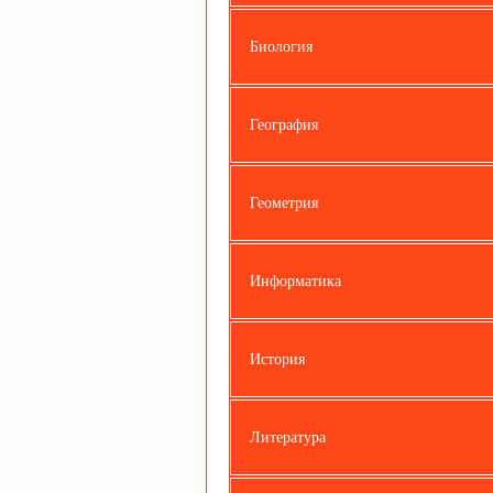
Биология
География
Геометрия
Информатика
История
Литература