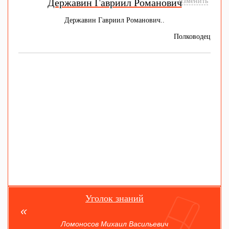
Державин Гавриил Романович
изменить
Державин Гавриил Романович..
Полководец
Уголок знаний
Ломоносов Михаил Васильевич