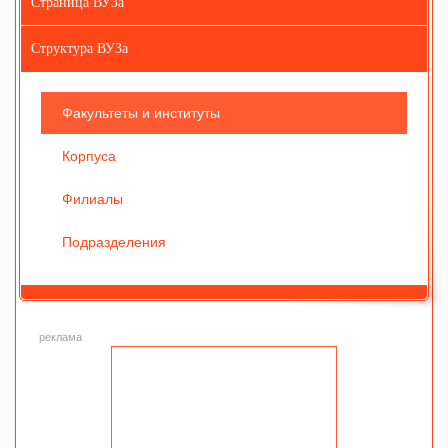
Страница ВУЗа
Структура ВУЗа
Факультеты и институты
Корпуса
Филиалы
Подразделения
реклама