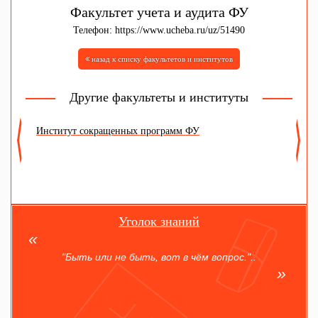
Факультет учета и аудита ФУ
Телефон: https://www.ucheba.ru/uz/51490
назад к списку факультетов и институтов
Другие факультеты и институты
Институт сокращенных программ ФУ
Ф
т
Уголок знаний
"Быть или не быть, вот в чём вопрос."..