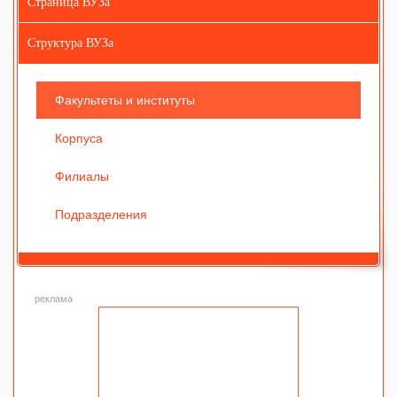
Страница ВУЗа
Структура ВУЗа
Факультеты и институты
Корпуса
Филиалы
Подразделения
реклама