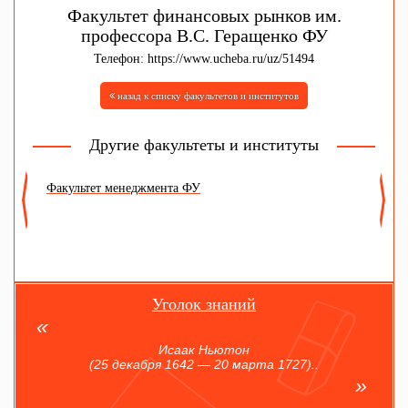
Факультет финансовых рынков им.
профессора В.С. Геращенко ФУ
Телефон: https://www.ucheba.ru/uz/51494
назад к списку факультетов и институтов
Другие факультеты и институты
Факультет менеджмента ФУ
Ф
к
Уголок знаний
Исаак Ньютон
(25 декабря 1642 — 20 марта 1727)..