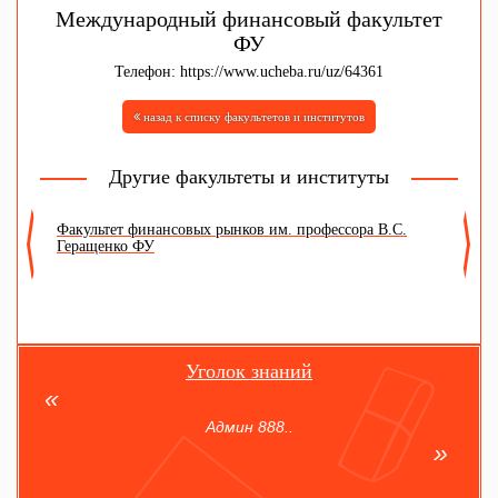
Международный финансовый факультет
ФУ
Телефон: https://www.ucheba.ru/uz/64361
назад к списку факультетов и институтов
Другие факультеты и институты
Факультет финансовых рынков им. профессора В.С.
Ф
Геращенко ФУ
г
Уголок знаний
Админ 888..