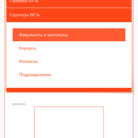
Страница ВУЗа
Структура ВУЗа
Факультеты и институты
Корпуса
Филиалы
Подразделения
реклама