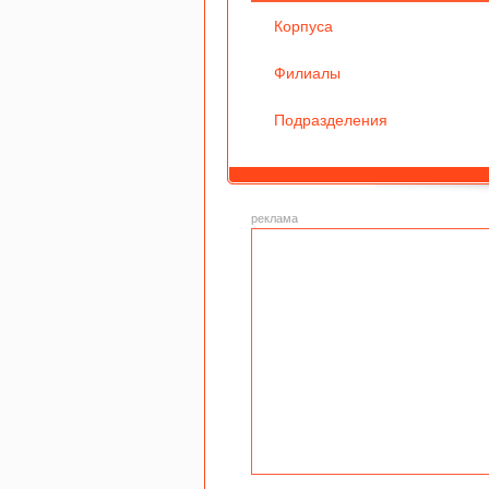
Корпуса
Филиалы
Подразделения
реклама
Факультет
Институт
Факультет нало
экономики и
сокращенных
и налогооблож
финансов
программ ФУ
ФУ
топливно-
энергетического
комплекса ФУ