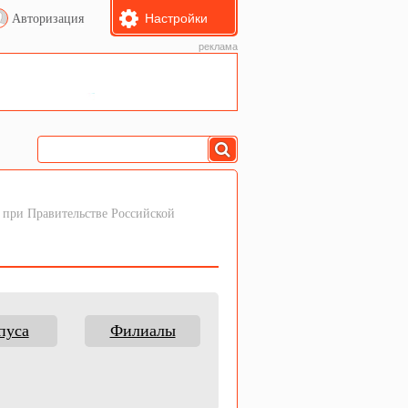
Настройки
Авторизация
реклама
при Правительстве Российской
пуса
Филиалы