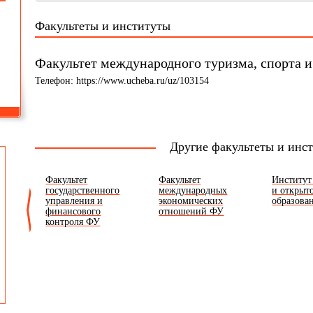
Факультеты и институты
Факультет международного туризма, спорта 
Телефон: https://www.ucheba.ru/uz/103154
Другие факультеты и инс
гов
Факультет
Факультет
Институт
ения
государственного
международных
и открыт
управления и
экономических
образова
финансового
отношений ФУ
контроля ФУ