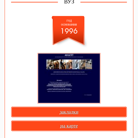
ВУЗ
год
основания
1996
закладки
на карте